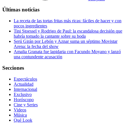
Últimas noticias
La receta de las tortas fritas más ricas: fáciles de hacer y con
pocos ingredientes
Tini Stoessel y Rodrigo de Paul: la escandalosa decisión que
habría tomado la cantante sobre su boda
Serú Girán por Lebón y Aznar suma un séptimo Movistar
Arena: la fecha del show
Amalia Granata fue lapidaria con Facundo Moyano y lanzó
una contundente acusación
Secciones
Espectáculos
Actualidad
Internacional
Exclusivo
Horóscopo
Cine y Series
Videos
Música
Qué Look