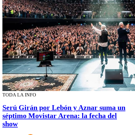
TODA LA INFO
Serú Girán por Lebón y Aznar suma un
séptimo Movistar Arena: la fecha del
show