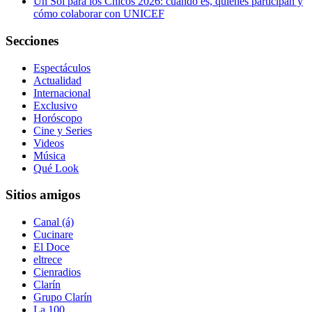
Un Sol para los Chicos 2026: cuándo es, quiénes participan y
cómo colaborar con UNICEF
Secciones
Espectáculos
Actualidad
Internacional
Exclusivo
Horóscopo
Cine y Series
Videos
Música
Qué Look
Sitios amigos
Canal (á)
Cucinare
El Doce
eltrece
Cienradios
Clarín
Grupo Clarín
La 100