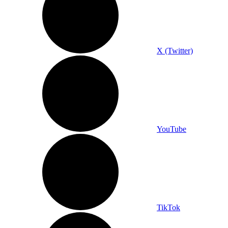
X (Twitter)
YouTube
TikTok