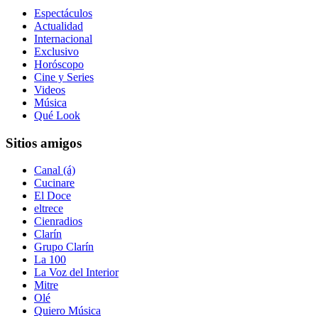
Espectáculos
Actualidad
Internacional
Exclusivo
Horóscopo
Cine y Series
Videos
Música
Qué Look
Sitios amigos
Canal (á)
Cucinare
El Doce
eltrece
Cienradios
Clarín
Grupo Clarín
La 100
La Voz del Interior
Mitre
Olé
Quiero Música