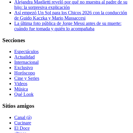
Alejandra Maglietti reveló por qué no muestra al padre de su
hijo: la sorpresiva explicación
Así empezó Un Sol para los Chicos 2026 con la conducción
de Guido Kaczka y Mario Massaccesi
La última foto pública de Jorge Messi antes de su muerte:
cuándo fue tomada y quién lo acompañaba
Secciones
Espectáculos
Actualidad
Internacional
Exclusivo
Horóscopo
Cine y Series
Videos
Música
Qué Look
Sitios amigos
Canal (á)
Cucinare
El Doce