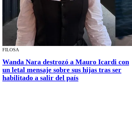
FILOSA
Wanda Nara destrozó a Mauro Icardi con
un letal mensaje sobre sus hijas tras ser
habilitado a salir del país