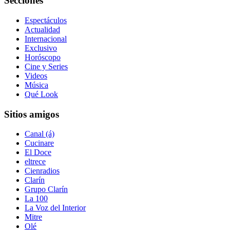
Secciones
Espectáculos
Actualidad
Internacional
Exclusivo
Horóscopo
Cine y Series
Videos
Música
Qué Look
Sitios amigos
Canal (á)
Cucinare
El Doce
eltrece
Cienradios
Clarín
Grupo Clarín
La 100
La Voz del Interior
Mitre
Olé