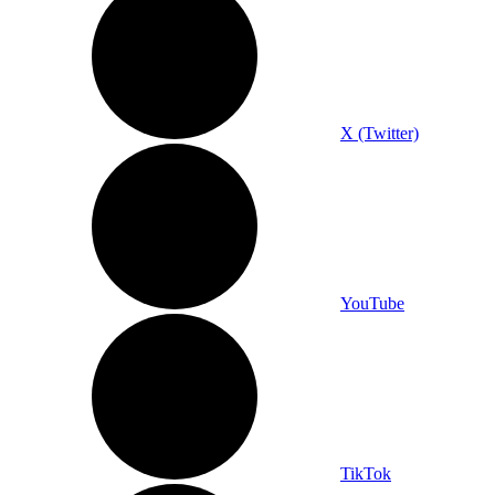
X (Twitter)
YouTube
TikTok