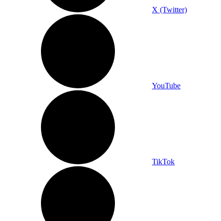
X (Twitter)
YouTube
TikTok