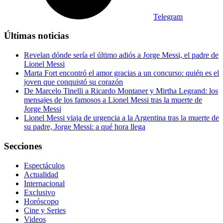
Telegram
Últimas noticias
Revelan dónde sería el último adiós a Jorge Messi, el padre de
Lionel Messi
Marta Fort encontró el amor gracias a un concurso: quién es el
joven que conquistó su corazón
De Marcelo Tinelli a Ricardo Montaner y Mirtha Legrand: los
mensajes de los famosos a Lionel Messi tras la muerte de
Jorge Messi
Lionel Messi viaja de urgencia a la Argentina tras la muerte de
su padre, Jorge Messi: a qué hora llega
Secciones
Espectáculos
Actualidad
Internacional
Exclusivo
Horóscopo
Cine y Series
Videos