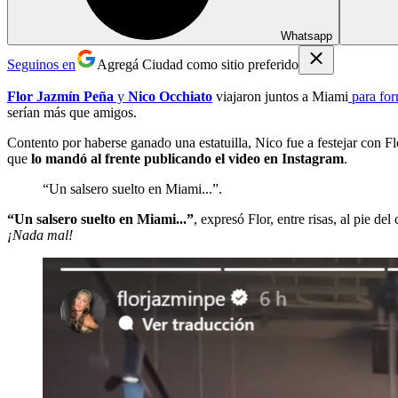
Whatsapp
Seguinos en
Agregá Ciudad como sitio preferido
Flor Jazmín Peña
y
Nico Occhiato
viajaron juntos a Miami
para for
serían más que amigos.
Contento por haberse ganado una estatuilla, Nico fue a festejar con F
que
lo mandó al frente publicando el video en Instagram
.
“Un salsero suelto en Miami...”.
“Un salsero suelto en Miami...”
, expresó Flor, entre risas, al pie de
¡Nada mal!