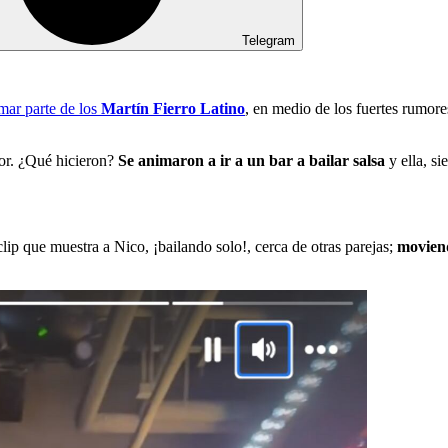
Telegram
mar parte de los
Martín Fierro Latino
, en medio de los fuertes rumo
lor. ¿Qué hicieron?
Se animaron a ir a un bar a bailar salsa
y ella, si
l clip que muestra a Nico, ¡bailando solo!, cerca de otras parejas;
moviend