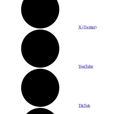
X (Twitter)
YouTube
TikTok