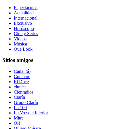
Espectáculos
Actualidad
Internacional
Exclusivo
Horóscopo
Cine y Series
Videos
Música
Qué Look
Sitios amigos
Canal (á)
Cucinare
El Doce
eltrece
Cienradios
Clarín
Grupo Clarín
La 100
La Voz del Interior
Mitre
Olé
Quiero Música