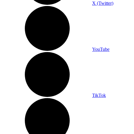
X (Twitter)
YouTube
TikTok