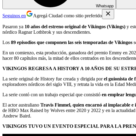
Whatsapp
Seguinos en
Agregá Ciudad como sitio preferido
Pasaron ya
10 años del estreno original de Vikingos (Vikings)
y es
nórdico Ragnar Lothbrok y sus descendientes.
Los
89 episodios que componen las seis temporadas de Vikingos
s
En un comienzo, esta producción, ganadora del premio Emmy en 2020
hacer 80 capítulos más, la mitad de ellos centrados en los descendien
VIKINGOS REGRESA A HISTORY A 10 AÑOS DE SU EST
La serie original de History fue creada y dirigida por
el guionista de 
exploradores nórdicos del siglo VIII, y retrata la vida en la Edad Medi
La serie contó con un trabajo especial que consistió
en emplear leng
El actor australiano
Travis Fimmel, quien encarnó al implacable e
de HBO Max Raised by Wolves entre 2020 y 2022 y en la actualidad ap
Andrew Baird.
VIKINGOS TUVO UN EVENTO ESPECIAL PARA LA PREN