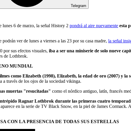
Telegram
te lunes 6 de marzo, la señal History 2
pondrá al aire nuevamente
esta 
e podrán ver de lunes a viernes a las 23 por su casa madre,
la señal insi
 por sus efectos visuales,
iba a ser una miniserie de solo nueve capí
tes de Lothbrok.
RENO MUNDIAL
filmes como Elizabeth (1998), Elizabeth, la edad de oro (2007) y la
a a través de los ojos de la sociedad vikinga.
uas muertas "resucitadas"
como el nórdico antiguo, latín, francés med
 intrépido Ragnar Lothbrok durante las primeras cuatro temporada
arece en la serie de TV Black Snow, en la piel de James Cormack. Adem
SA CON LA PRESENCIA DE TODAS SUS ESTRELLAS