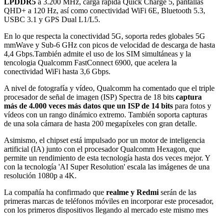
LPDDR5
a 3.200 MHz, carga rápida Quick Charge 5, pantallas
QHD+ a 120 Hz, así como conectividad WiFi 6E, Bluetooth 5.3,
USBC 3.1 y GPS Dual L1/L5.
En lo que respecta la conectividad 5G, soporta redes globales 5G
mmWave y Sub-6 GHz con picos de velocidad de descarga de hasta
4,4 Gbps.También admite el uso de los SIM simultáneas y la
tencologia Qualcomm FastConnect 6900, que acelera la
conectividad WiFi hasta 3,6 Gbps.
A nivel de fotografía y vídeo, Qualcomm ha comentado que el triple
procesador de señal de imagen (ISP) Spectra de 18 bits
captura
más de 4.000 veces más datos que un ISP de 14 bits
para fotos y
vídeos con un rango dinámico extremo. También soporta capturas
de una sola cámara de hasta 200 megapíxeles con gran detalle.
Asimismo, el chipset está impulsado por un motor de inteligencia
artificial (IA) junto con el procesador Qualcomm Hexagon, que
permite un rendimiento de esta tecnología hasta dos veces mejor. Y
con la tecnología 'AI Super Resolution' escala las imágenes de una
resolución 1080p a 4K.
La compañía ha confirmado que
realme y Redmi
serán de las
primeras marcas de teléfonos móviles en incorporar este procesador,
con los primeros dispositivos llegando al mercado este mismo mes