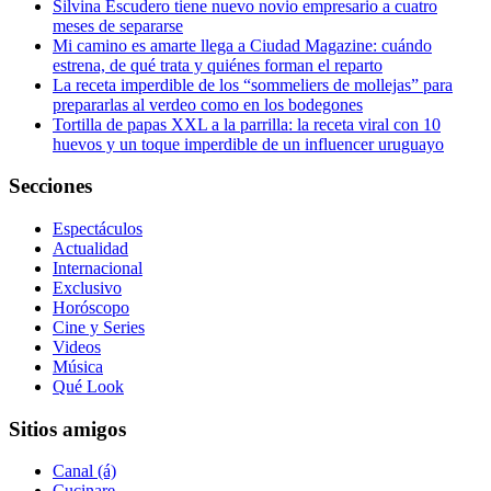
Silvina Escudero tiene nuevo novio empresario a cuatro
meses de separarse
Mi camino es amarte llega a Ciudad Magazine: cuándo
estrena, de qué trata y quiénes forman el reparto
La receta imperdible de los “sommeliers de mollejas” para
prepararlas al verdeo como en los bodegones
Tortilla de papas XXL a la parrilla: la receta viral con 10
huevos y un toque imperdible de un influencer uruguayo
Secciones
Espectáculos
Actualidad
Internacional
Exclusivo
Horóscopo
Cine y Series
Videos
Música
Qué Look
Sitios amigos
Canal (á)
Cucinare