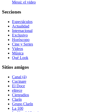
Messi: el video
Secciones
Espectáculos
Actualidad
Internacional
Exclusivo
Horóscopo
Cine y Series
Videos
Música
Qué Look
Sitios amigos
Canal (á)
Cucinare
El Doce
eltrece
Cienradios
Clarín
Grupo Clarín
La 100