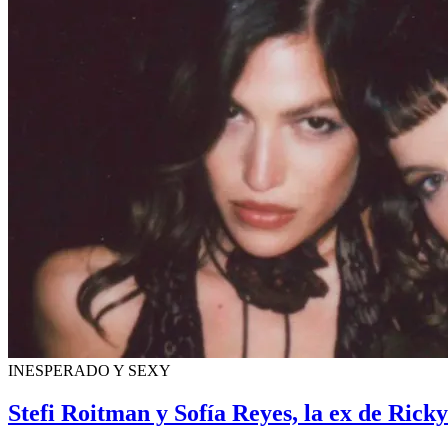
INESPERADO Y SEXY
Stefi Roitman y Sofía Reyes, la ex de Rick