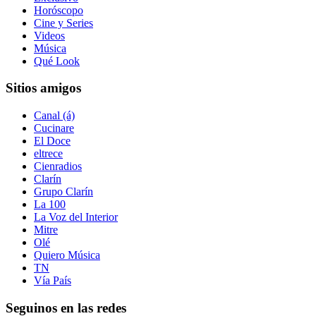
Horóscopo
Cine y Series
Videos
Música
Qué Look
Sitios amigos
Canal (á)
Cucinare
El Doce
eltrece
Cienradios
Clarín
Grupo Clarín
La 100
La Voz del Interior
Mitre
Olé
Quiero Música
TN
Vía País
Seguinos en las redes