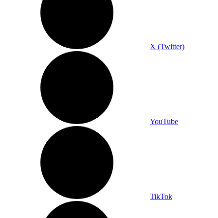
X (Twitter)
YouTube
TikTok