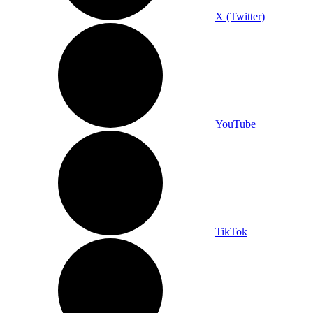
X (Twitter)
YouTube
TikTok