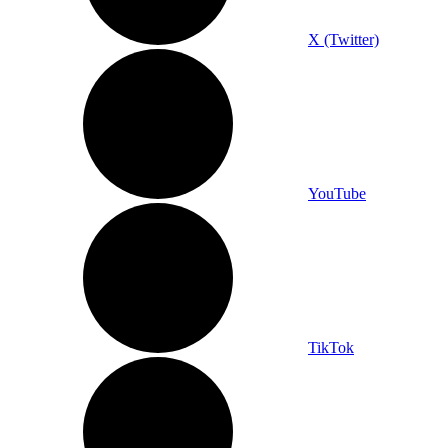
X (Twitter)
YouTube
TikTok