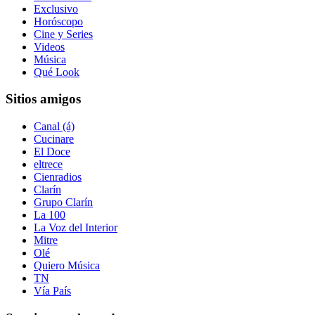
Exclusivo
Horóscopo
Cine y Series
Videos
Música
Qué Look
Sitios amigos
Canal (á)
Cucinare
El Doce
eltrece
Cienradios
Clarín
Grupo Clarín
La 100
La Voz del Interior
Mitre
Olé
Quiero Música
TN
Vía País