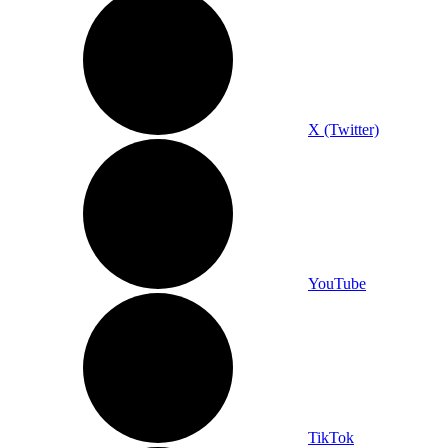
X (Twitter)
YouTube
TikTok