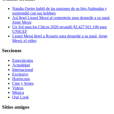
Natalia Oreiro habló de las pasiones de su hijo Atahualpa y
sorprendió con sus hobbies
Así llegó Lionel Messi al cementerio para despedir a su papá,
Jorge Messi
Un Sol para los Chicos 2026 recaudó $2.427.921.106 para
UNICEF
Lionel Messi llegó a Rosario para despedir a su papá, Jorge
Messi: el video
Secciones
Espectáculos
Actualidad
Internacional
Exclusivo
Horóscopo
Cine y Series
Videos
Música
Qué Look
Sitios amigos