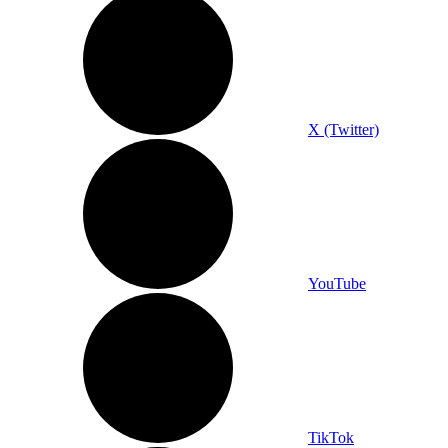
X (Twitter)
YouTube
TikTok