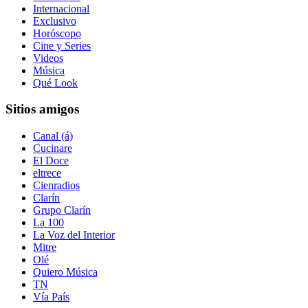
Internacional
Exclusivo
Horóscopo
Cine y Series
Videos
Música
Qué Look
Sitios amigos
Canal (á)
Cucinare
El Doce
eltrece
Cienradios
Clarín
Grupo Clarín
La 100
La Voz del Interior
Mitre
Olé
Quiero Música
TN
Vía País