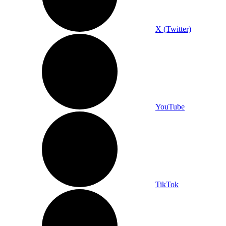
X (Twitter)
YouTube
TikTok