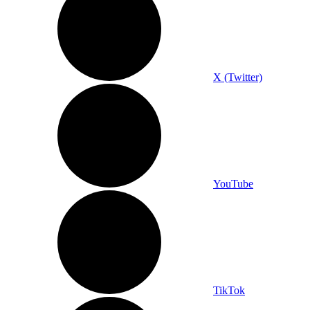
X (Twitter)
YouTube
TikTok