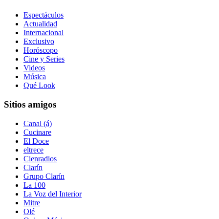
Espectáculos
Actualidad
Internacional
Exclusivo
Horóscopo
Cine y Series
Videos
Música
Qué Look
Sitios amigos
Canal (á)
Cucinare
El Doce
eltrece
Cienradios
Clarín
Grupo Clarín
La 100
La Voz del Interior
Mitre
Olé