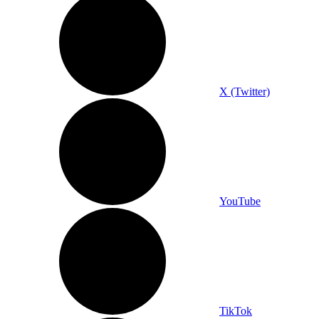
X (Twitter)
YouTube
TikTok