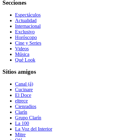
Secciones
Espectáculos
Actualidad
Internacional
Exclusivo
Horóscopo
Cine y Series
Videos
Música
Qué Look
Sitios amigos
Canal (á)
Cucinare
El Doce
eltrece
Cienradios
Clarín
Grupo Clarín
La 100
La Voz del Interior
Mitre