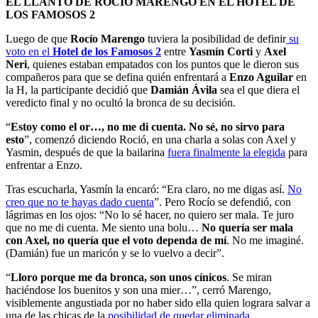
EL LLANTO DE ROCÍO MARENGO EN EL HOTEL DE
LOS FAMOSOS 2
Luego de que
Rocío Marengo
tuviera la posibilidad de definir
su
voto en el
Hotel de los Famosos 2
entre
Yasmín Corti
y
Axel
Neri
, quienes estaban empatados con los puntos que le dieron sus
compañeros para que se defina quién enfrentará a
Enzo Aguilar
en
la H, la participante decidió que
Damián Ávila
sea el que diera el
veredicto final y no ocultó la bronca de su decisión.
“
Estoy como el or…, no me di cuenta. No sé, no sirvo para
esto
”, comenzó diciendo Roció, en una charla a solas con Axel y
Yasmin, después de que la bailarina
fuera finalmente la elegida
para
enfrentar a Enzo.
Tras escucharla, Yasmín la encaró: “Era claro, no me digas así.
No
creo que no te hayas dado cuenta
”. Pero Rocío se defendió, con
lágrimas en los ojos: “No lo sé hacer, no quiero ser mala. Te juro
que no me di cuenta. Me siento una bolu…
No quería ser mala
con Axel, no quería que el voto dependa de mí
. No me imaginé.
(Damián) fue un maricón y se lo vuelvo a decir”.
“
Lloro porque me da bronca, son unos cínicos
. Se miran
haciéndose los buenitos y son una mier…”, cerró Marengo,
visiblemente angustiada por no haber sido ella quien lograra salvar a
una de las chicas de la
posibilidad de quedar eliminada
.