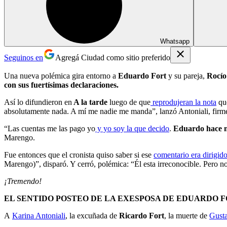
Whatsapp
Seguinos en
Agregá Ciudad como sitio preferido
Una nueva polémica gira entorno a
Eduardo Fort
y su pareja,
Rocí
con sus fuertísimas declaraciones.
Así lo difundieron en
A la tarde
luego de que
reprodujeran la nota
que
absolutamente nada. A mí me nadie me manda”, lanzó Antoniali, firm
“Las cuentas me las pago yo
y yo soy la que decido
.
Eduardo hace m
Marengo.
Fue entonces que el cronista quiso saber si ese
comentario era dirigid
Marengo)”, disparó. Y cerró, polémica: “Él esta irreconocible. Pero n
¡Tremendo!
EL SENTIDO POSTEO DE LA EXESPOSA DE EDUARDO 
A
Karina Antoniali
, la excuñada de
Ricardo Fort
, la muerte de
Gust