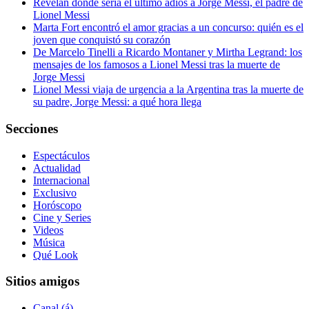
Revelan dónde sería el último adiós a Jorge Messi, el padre de
Lionel Messi
Marta Fort encontró el amor gracias a un concurso: quién es el
joven que conquistó su corazón
De Marcelo Tinelli a Ricardo Montaner y Mirtha Legrand: los
mensajes de los famosos a Lionel Messi tras la muerte de
Jorge Messi
Lionel Messi viaja de urgencia a la Argentina tras la muerte de
su padre, Jorge Messi: a qué hora llega
Secciones
Espectáculos
Actualidad
Internacional
Exclusivo
Horóscopo
Cine y Series
Videos
Música
Qué Look
Sitios amigos
Canal (á)