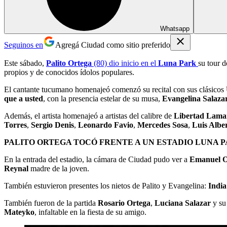
Whatsapp
Seguinos en
Agregá Ciudad como sitio preferido
Este sábado,
Palito Ortega
(80) dio inicio en el
Luna Park
su tour 
propios y de conocidos ídolos populares.
El cantante tucumano homenajeó comenzó su recital con sus clásicos
que a usted
, con la presencia estelar de su musa,
Evangelina Salaza
Además, el artista homenajeó a artistas del calibre de
Libertad Lama
Torres
,
Sergio Denis
,
Leonardo Favio
,
Mercedes Sosa
,
Luis Albe
PALITO ORTEGA TOCÓ FRENTE A UN ESTADIO LUNA P
En la entrada del estadio, la cámara de Ciudad pudo ver a
Emanuel O
Reynal
madre de la joven.
También estuvieron presentes los nietos de Palito y Evangelina:
India
También fueron de la partida
Rosario Ortega
,
Luciana Salazar
y su
Mateyko
, infaltable en la fiesta de su amigo.