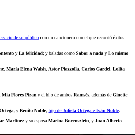
ervicio de su público
con un cancionero con el que recorrió éxitos
ontento
y
La felicidad
; y baladas como
Sabor a nada
y
Lo mismo
he
,
María Elena Walsh
,
Astor Piazzolla
,
Carlos Gardel
,
Lolita
n
Mia Flores Piran
y el hijo de ambos
Ramsés
, además de
Ginette
 Ortega
; y
Benito Noble
,
hijo de
Julieta Ortega
e
Iván Noble
.
ar Martínez
y su esposa
Marina Borensztein
, y
Juan Alberto