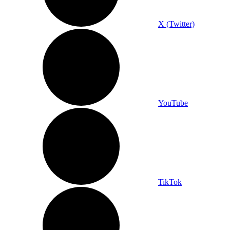
X (Twitter)
YouTube
TikTok