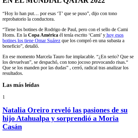
EN EL MUNDIAL QATAR 2022
“Hoy lo han put… por esas ‘T’ que se puso”, dijo con tono
reprobatorio la conductora.
“Tiene los botines de Rodrigo de Paul, pero con el sello de Cami
Homs. En la
Copa América
él tenía escrito ‘Cami’ y
hoy esos
botines los tiene
Omar Suárez
que los compró en una subasta a
beneficio”, detalló.
En ese momento Marcela Tauro fue implacable. “¿En serio? Que se
los devuelvan”, se despachó, con tono jocoso provocando risas.“
Que se los manden por las dudas” , cerró, radical tras analizar los
resultados.
Las más leídas
1
Natalia Oreiro reveló las pasiones de su
hijo Atahualpa y sorprendió a Moria
Casán