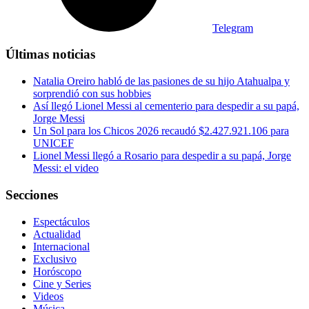
Telegram
Últimas noticias
Natalia Oreiro habló de las pasiones de su hijo Atahualpa y
sorprendió con sus hobbies
Así llegó Lionel Messi al cementerio para despedir a su papá,
Jorge Messi
Un Sol para los Chicos 2026 recaudó $2.427.921.106 para
UNICEF
Lionel Messi llegó a Rosario para despedir a su papá, Jorge
Messi: el video
Secciones
Espectáculos
Actualidad
Internacional
Exclusivo
Horóscopo
Cine y Series
Videos
Música