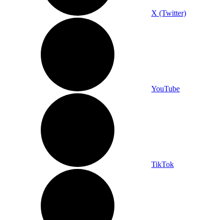
X (Twitter)
YouTube
TikTok