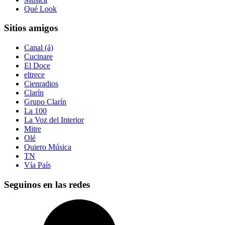
Qué Look
Sitios amigos
Canal (á)
Cucinare
El Doce
eltrece
Cienradios
Clarín
Grupo Clarín
La 100
La Voz del Interior
Mitre
Olé
Quiero Música
TN
Vía País
Seguinos en las redes