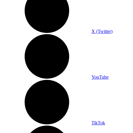
X (Twitter)
YouTube
TikTok