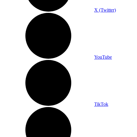
X (Twitter)
YouTube
TikTok