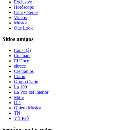
Exclusivo
Horóscopo
Cine y Series
Videos
Música
Qué Look
Sitios amigos
Canal (á)
Cucinare
El Doce
eltrece
Cienradios
Clarín
Grupo Clarín
La 100
La Voz del Interior
Mitre
Olé
Quiero Música
TN
Vía País
Seguinos en las redes