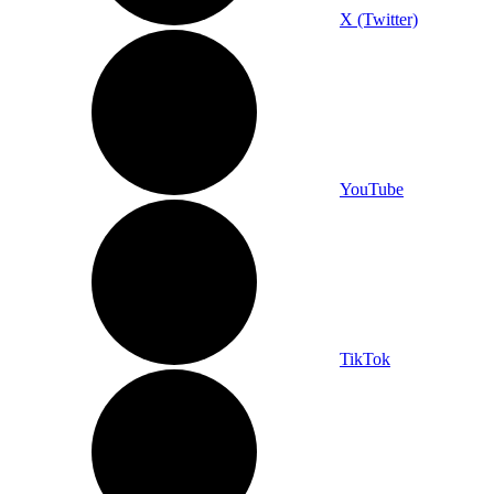
X (Twitter)
YouTube
TikTok