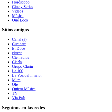
Horóscopo
Cine y Series
Videos
Música
Qué Look
Sitios amigos
Canal (á)
Cucinare
El Doce
eltrece
Cienradios
Clarín
Grupo Clarín
La 100
La Voz del Interior
Mitre
Olé
Quiero Música
TN
Vía País
Seguinos en las redes