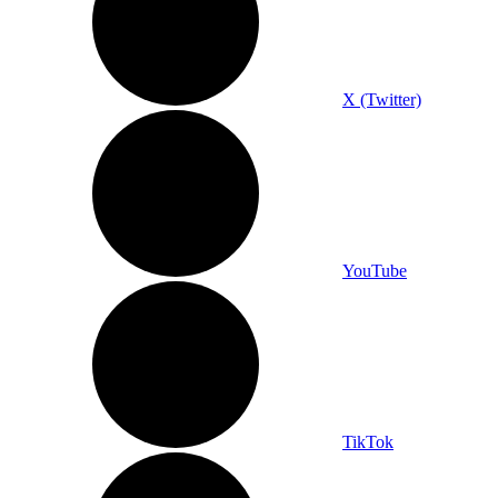
X (Twitter)
YouTube
TikTok