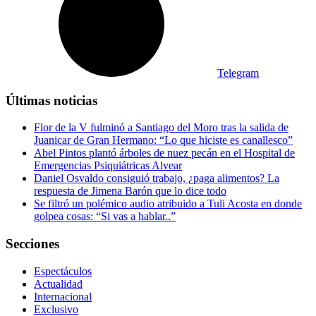
Telegram
Últimas noticias
Flor de la V fulminó a Santiago del Moro tras la salida de
Juanicar de Gran Hermano: “Lo que hiciste es canallesco”
Abel Pintos plantó árboles de nuez pecán en el Hospital de
Emergencias Psiquiátricas Alvear
Daniel Osvaldo consiguió trabajo, ¿paga alimentos? La
respuesta de Jimena Barón que lo dice todo
Se filtró un polémico audio atribuido a Tuli Acosta en donde
golpea cosas: “Si vas a hablar..”
Secciones
Espectáculos
Actualidad
Internacional
Exclusivo