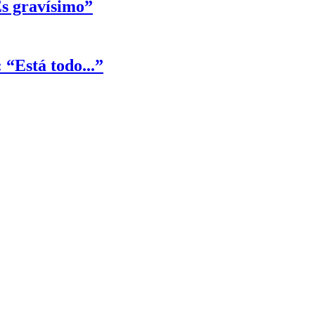
Es gravísimo”
 “Está todo...”