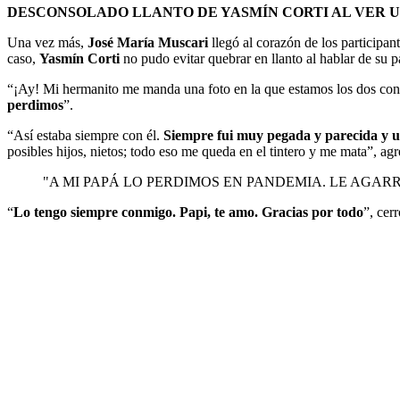
DESCONSOLADO LLANTO DE YASMÍN CORTI AL VER UN
Una vez más,
José María Muscari
llegó al corazón de los participan
caso,
Yasmín Corti
no pudo evitar quebrar en llanto al hablar de su p
“¡Ay! Mi hermanito me manda una foto en la que estamos los dos co
perdimos
”.
“Así estaba siempre con él.
Siempre fui muy pegada y parecida y u
posibles hijos, nietos; todo eso me queda en el tintero y me mata”, ag
"A MI PAPÁ LO PERDIMOS EN PANDEMIA. LE AGARR
“
Lo tengo siempre conmigo. Papi, te amo. Gracias por todo
”, cer