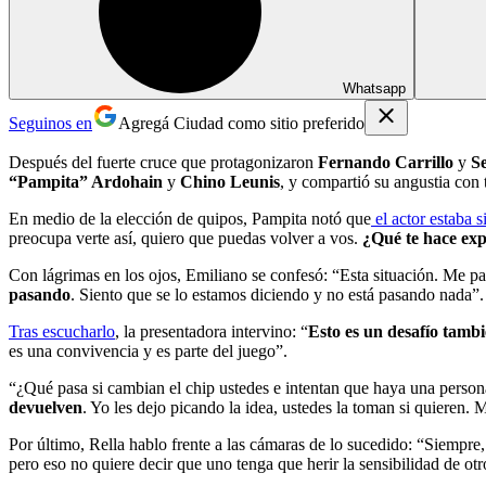
Whatsapp
Seguinos en
Agregá Ciudad como sitio preferido
Después del fuerte cruce que protagonizaron
Fernando Carrillo
y
Se
“Pampita” Ardohain
y
Chino Leunis
, y compartió su angustia con 
En medio de la elección de quipos, Pampita notó que
el actor estaba 
preocupa verte así, quiero que puedas volver a vos.
¿Qué te hace exp
Con lágrimas en los ojos, Emiliano se confesó: “Esta situación. Me pa
pasando
. Siento que se lo estamos diciendo y no está pasando nada”.
Tras escucharlo
, la presentadora intervino: “
Esto es un desafío tamb
es una convivencia y es parte del juego”.
“¿Qué pasa si cambian el chip ustedes e intentan que haya una persona 
devuelven
. Yo les dejo picando la idea, ustedes la toman si quieren
Por último, Rella hablo frente a las cámaras de lo sucedido: “Siempre,
pero eso no quiere decir que uno tenga que herir la sensibilidad de o