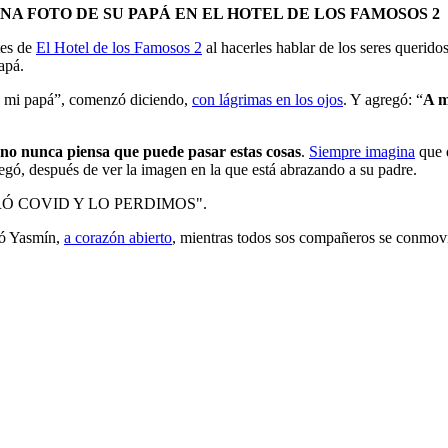
A FOTO DE SU PAPÁ EN EL HOTEL DE LOS FAMOSOS 2
tes de
El Hotel de los Famosos 2
al hacerles hablar de los seres queridos
apá.
n mi papá”, comenzó diciendo,
con lágrimas en los ojos
. Y agregó: “
A m
no nunca piensa que puede pasar estas cosas
.
Siempre imagina
que q
regó, después de ver la imagen en la que está abrazando a su padre.
Ó COVID Y LO PERDIMOS".
ró Yasmín,
a corazón abierto
, mientras todos sos compañeros se conmovía