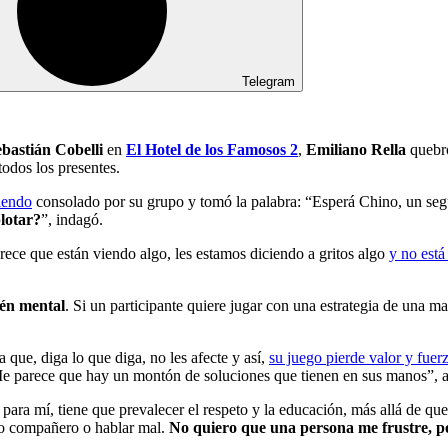
Telegram
bastián Cobelli
en
El Hotel de los Famosos 2
,
Emiliano Rella
quebró
todos los presentes.
siendo
consolado por su grupo y tomó la palabra: “Esperá Chino, un seg
lotar?
”, indagó.
rece que están viendo algo, les estamos diciendo a gritos algo
y no está
ién mental
. Si un participante quiere jugar con una estrategia de una ma
que, diga lo que diga, no les afecte y así,
su juego pierde valor y fuer
. Me parece que hay un montón de soluciones que tienen en sus manos”, 
 para mí, tiene que prevalecer el respeto y la educación, más allá de q
tro compañero o hablar mal.
No quiero que una persona me frustre, por