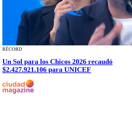
RÉCORD
Un Sol para los Chicos 2026 recaudó
$2.427.921.106 para UNICEF