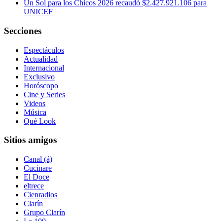
Un Sol para los Chicos 2026 recaudó $2.427.921.106 para
UNICEF
Secciones
Espectáculos
Actualidad
Internacional
Exclusivo
Horóscopo
Cine y Series
Videos
Música
Qué Look
Sitios amigos
Canal (á)
Cucinare
El Doce
eltrece
Cienradios
Clarín
Grupo Clarín