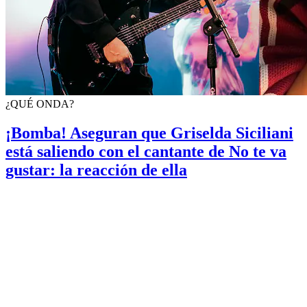
¿QUÉ ONDA?
¡Bomba! Aseguran que Griselda Siciliani
está saliendo con el cantante de No te va
gustar: la reacción de ella