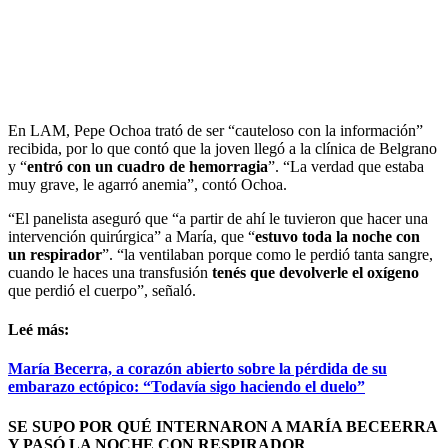
En LAM, Pepe Ochoa trató de ser “cauteloso con la información”
recibida, por lo que contó que la joven llegó a la clínica de Belgrano
y “
entró con un cuadro de hemorragia
”. “La verdad que estaba
muy grave, le agarró anemia”, contó Ochoa.
“El panelista aseguró que “a partir de ahí le tuvieron que hacer una
intervención quirúrgica” a María, que “
estuvo toda la noche con
un respirador
”. “la ventilaban porque como le perdió tanta sangre,
cuando le haces una transfusión
tenés que devolverle el oxígeno
que perdió el cuerpo”, señaló.
Leé más:
María Becerra, a corazón abierto sobre la pérdida de su
embarazo ectópico: “Todavía sigo haciendo el duelo”
SE SUPO POR QUÉ INTERNARON A MARÍA BECEERRA
Y PASÓ LA NOCHE CON RESPIRADOR