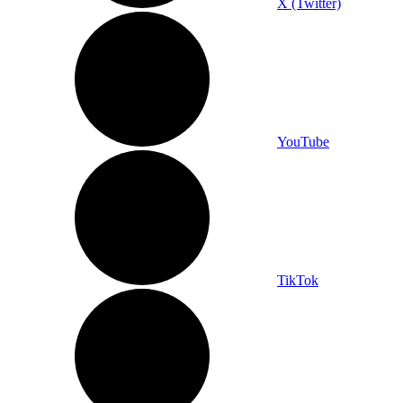
X (Twitter)
YouTube
TikTok