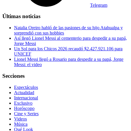
Telegram
Últimas noticias
Natalia Oreiro habló de las pasiones de su hijo Atahualpa y
sorprendió con sus hobbies
Así llegó Lionel Messi al cementerio para despedir a su papá,
Jorge Messi
Un Sol para los Chicos 2026 recaudó $2.427.921.106 para
UNICEF
Lionel Messi llegó a Rosario para despedir a su papá, Jorge
Messi: el video
Secciones
Espectáculos
Actualidad
Internacional
Exclusivo
Horóscopo
Cine y Series
Videos
Música
Qué Look