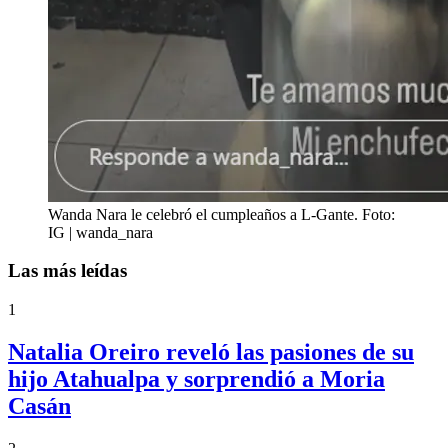
Wanda Nara le celebró el cumpleaños a L-Gante. Foto:
IG | wanda_nara
Las más leídas
1
Natalia Oreiro reveló las pasiones de su
hijo Atahualpa y sorprendió a Moria
Casán