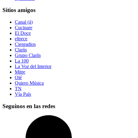
Sitios amigos
Canal (á)
Cucinare
El Doce
eltrece
Cienradios
Clarín
Grupo Clarín
La 100
La Voz del Interior
Mitre
Olé
Quiero Música
TN
Vía País
Seguinos en las redes