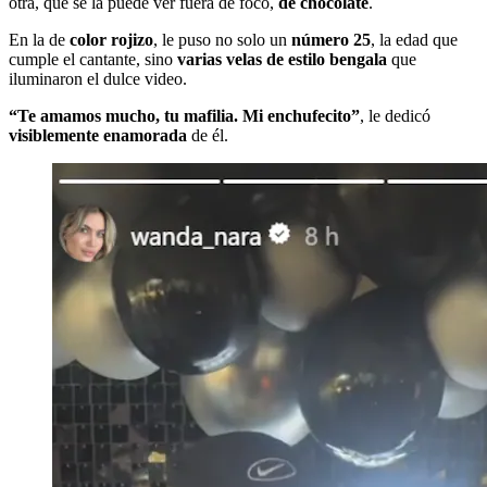
otra, que se la puede ver fuera de foco,
de chocolate
.
En la de
color rojizo
, le puso no solo un
número 25
, la edad que
cumple el cantante, sino
varias velas de estilo bengala
que
iluminaron el dulce video.
“Te amamos mucho, tu mafilia. Mi enchufecito”
, le dedicó
visiblemente enamorada
de él.