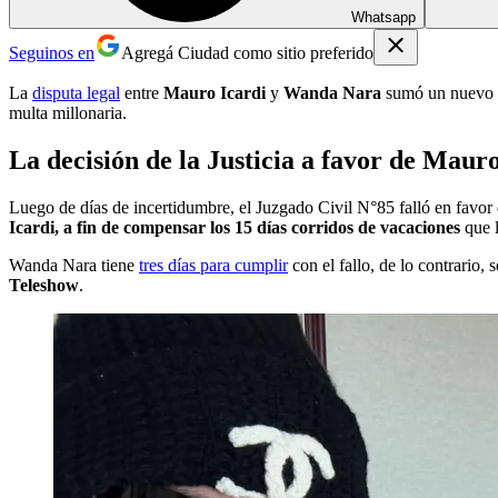
Whatsapp
Seguinos en
Agregá Ciudad como sitio preferido
La
disputa legal
entre
Mauro Icardi
y
Wanda Nara
sumó un nuevo ca
multa millonaria.
La decisión de la Justicia a favor de Maur
Luego de días de incertidumbre, el Juzgado Civil N°85 falló en favor d
Icardi, a fin de compensar los 15 días corridos de vacaciones
que 
Wanda Nara tiene
tres días para cumplir
con el fallo, de lo contrario, 
Teleshow
.