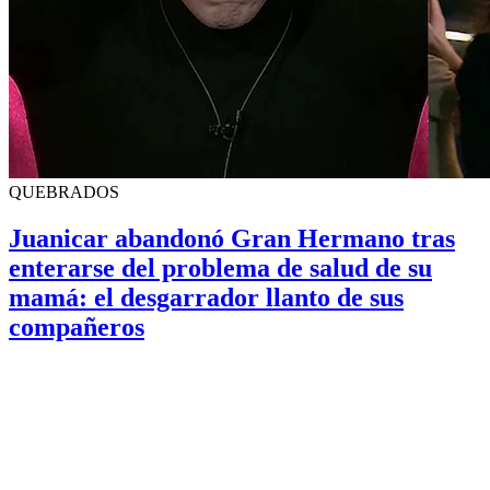
QUEBRADOS
Juanicar abandonó Gran Hermano tras
enterarse del problema de salud de su
mamá: el desgarrador llanto de sus
compañeros