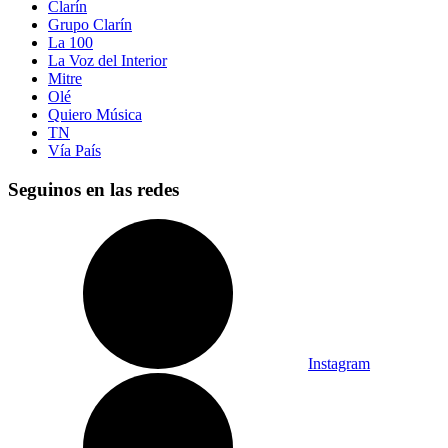
Clarín
Grupo Clarín
La 100
La Voz del Interior
Mitre
Olé
Quiero Música
TN
Vía País
Seguinos en las redes
Instagram