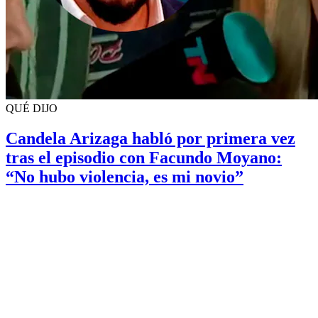
QUÉ DIJO
Candela Arizaga habló por primera vez
tras el episodio con Facundo Moyano:
“No hubo violencia, es mi novio”