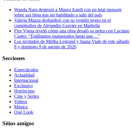
Wanda Nara destrozó a Mauro Icardi con un letal mensaje
sobre sus hijas tras ser habilitado a salir del país
Valeria Mazza deslumbró con su vestido negro en el
cumpleaños de Alejandro Gravier en Marbella
Flor Vigna reveló cómo una obra desató su pelea con Luciano
Castro: “Estábamos enamorados hasta que…”
Los invitados de Mirtha Legrand y Juana Viale de este sábado
8 y domingo 9 de agosto de 2026
Secciones
Espectáculos
Actualidad
Internacional
Exclusivo
Horóscopo
Cine y Series
Videos
Música
Qué Look
Sitios amigos