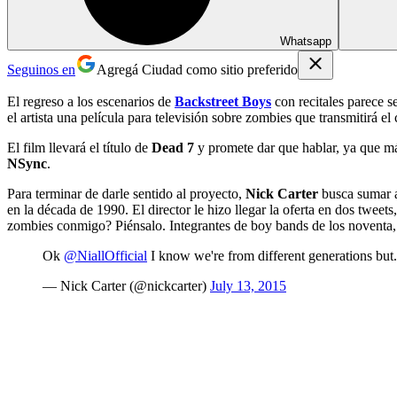
Whatsapp
Seguinos en
Agregá Ciudad como sitio preferido
El regreso a los escenarios de
Backstreet Boys
con recitales parece s
el artista una película para televisión sobre zombies que transmitirá el
El film llevará el título de
Dead 7
y promete dar que hablar, ya que más
NSync
.
Para terminar de darle sentido al proyecto,
Nick Carter
busca sumar
en la década de 1990. El director le hizo llegar la oferta en dos twee
zombies conmigo? Piénsalo. Integrantes de boy bands de los noventa,
Ok
@NiallOfficial
I know we're from different generations but
— Nick Carter (@nickcarter)
July 13, 2015