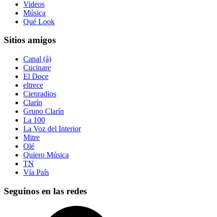
Videos
Música
Qué Look
Sitios amigos
Canal (á)
Cucinare
El Doce
eltrece
Cienradios
Clarín
Grupo Clarín
La 100
La Voz del Interior
Mitre
Olé
Quiero Música
TN
Vía País
Seguinos en las redes