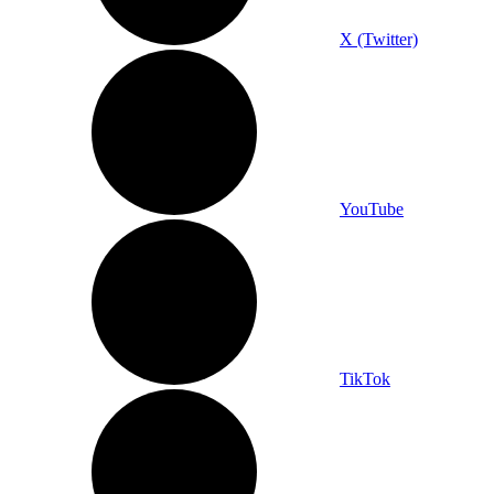
X (Twitter)
YouTube
TikTok