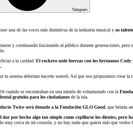
Telegram
see una de las voces más distintivas de la industria musical y
su talent
 y continuarán fascinando al público durante generaciones, pero en e
do.
iciar a la caridad.
El rockero unió fuerzas con los hermanos Cody 
.
 tu sonrisa deberían hacerte sonreír. Así que nos propusimos crear la 
6 cuando se encontraban en una misión de voluntariado con la
Funda
 dental gratuita para los ciudadanos
de la isla.
 producto Twice será donado a la Fundación GLO Good
, que brinda a
il dar por hecho algo tan simple como cepillarse los dientes, pero 
stán muy cerca de mi corazón, y no hay nada que quiera más que verlos f