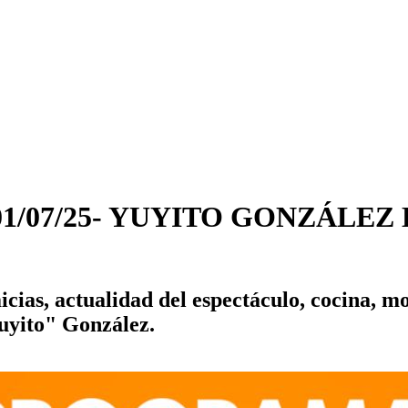
del 01/07/25- YUYITO GONZÁL
cias, actualidad del espectáculo, cocina, m
uyito" González.