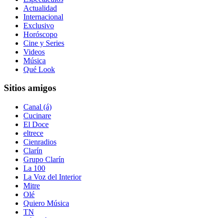
Actualidad
Internacional
Exclusivo
Horóscopo
Cine y Series
Videos
Música
Qué Look
Sitios amigos
Canal (á)
Cucinare
El Doce
eltrece
Cienradios
Clarín
Grupo Clarín
La 100
La Voz del Interior
Mitre
Olé
Quiero Música
TN