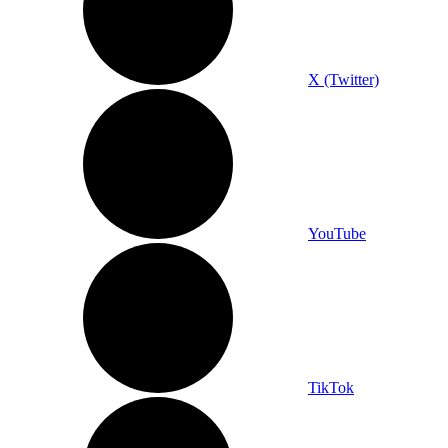
X (Twitter)
YouTube
TikTok