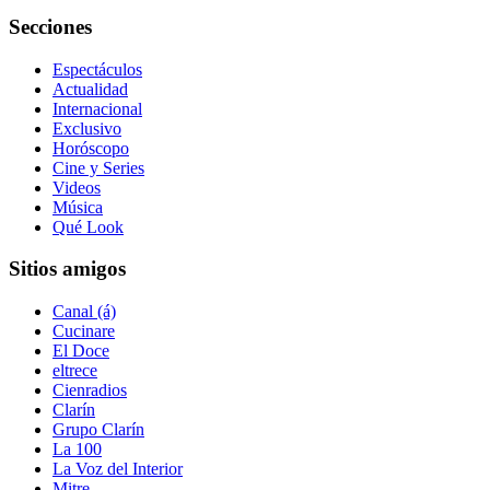
Secciones
Espectáculos
Actualidad
Internacional
Exclusivo
Horóscopo
Cine y Series
Videos
Música
Qué Look
Sitios amigos
Canal (á)
Cucinare
El Doce
eltrece
Cienradios
Clarín
Grupo Clarín
La 100
La Voz del Interior
Mitre