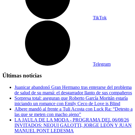
TikTok
Telegram
Últimas noticias
Juanicar abandonó Gran Hermano tras enterarse del problema
de salud de su mamá: el desgarrador llanto de sus compañeros
Sorpresa total: aseguran que Roberto García Moritán estaría
iniciando un romance con Emily Ceco de Love is Blind
Albere mandó al frente a Tuli Acosta con Luck Ra: “Detesto a
las que se meten con macho ajeno”
LA JAULA DE LA MODA - PROGRAMA DEL 06/08/26
INVITADOS: NEQUI GALOTTI, JORGE LEÓN Y JUAN
MANUEL PONT LEDESMA