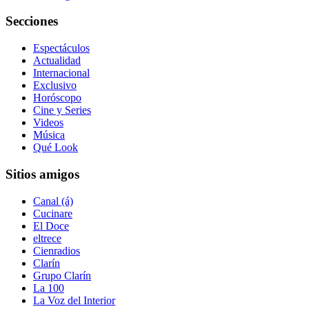
Secciones
Espectáculos
Actualidad
Internacional
Exclusivo
Horóscopo
Cine y Series
Videos
Música
Qué Look
Sitios amigos
Canal (á)
Cucinare
El Doce
eltrece
Cienradios
Clarín
Grupo Clarín
La 100
La Voz del Interior