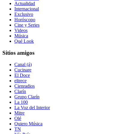
Actualidad
Internacional
Exclusivo
Horóscopo
Cine y Series
Videos
Música
Qué Look
Sitios amigos
Canal (á)
Cucinare
El Doce
eltrece
Cienradios
Clarín
Grupo Clarín
La 100
La Voz del Interior
Mitre
Olé
Quiero Música
TN