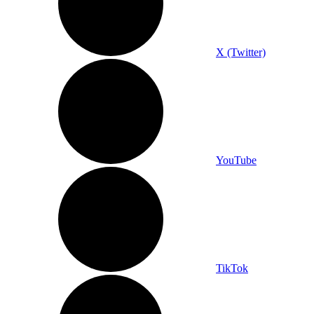
X (Twitter)
YouTube
TikTok