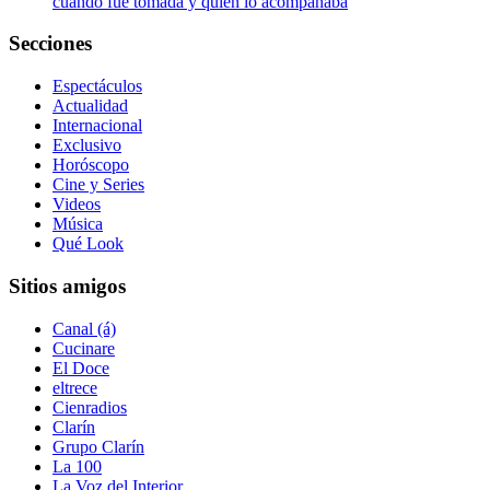
cuándo fue tomada y quién lo acompañaba
Secciones
Espectáculos
Actualidad
Internacional
Exclusivo
Horóscopo
Cine y Series
Videos
Música
Qué Look
Sitios amigos
Canal (á)
Cucinare
El Doce
eltrece
Cienradios
Clarín
Grupo Clarín
La 100
La Voz del Interior