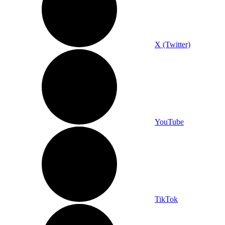
X (Twitter)
YouTube
TikTok