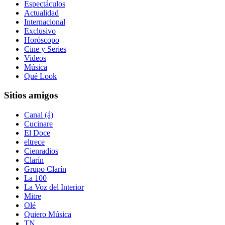
Espectáculos
Actualidad
Internacional
Exclusivo
Horóscopo
Cine y Series
Videos
Música
Qué Look
Sitios amigos
Canal (á)
Cucinare
El Doce
eltrece
Cienradios
Clarín
Grupo Clarín
La 100
La Voz del Interior
Mitre
Olé
Quiero Música
TN