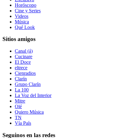
Horóscopo
Cine y Series
Videos
Música
Qué Look
Sitios amigos
Canal (á)
Cucinare
El Doce
eltrece
Cienradios
Clarín
Grupo Clarín
La 100
La Voz del Interior
Mitre
Olé
Quiero Música
TN
Vía País
Seguinos en las redes