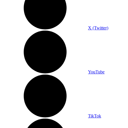
X (Twitter)
YouTube
TikTok