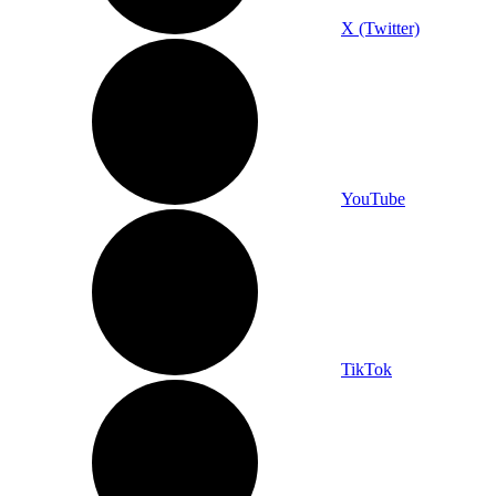
X (Twitter)
YouTube
TikTok