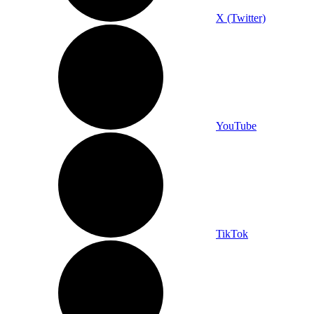
X (Twitter)
YouTube
TikTok