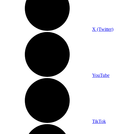
X (Twitter)
YouTube
TikTok