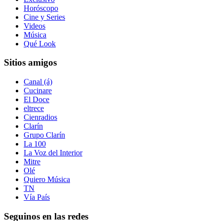
Horóscopo
Cine y Series
Videos
Música
Qué Look
Sitios amigos
Canal (á)
Cucinare
El Doce
eltrece
Cienradios
Clarín
Grupo Clarín
La 100
La Voz del Interior
Mitre
Olé
Quiero Música
TN
Vía País
Seguinos en las redes