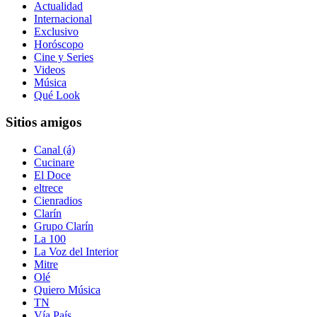
Actualidad
Internacional
Exclusivo
Horóscopo
Cine y Series
Videos
Música
Qué Look
Sitios amigos
Canal (á)
Cucinare
El Doce
eltrece
Cienradios
Clarín
Grupo Clarín
La 100
La Voz del Interior
Mitre
Olé
Quiero Música
TN
Vía País