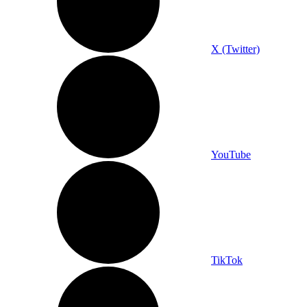
X (Twitter)
YouTube
TikTok