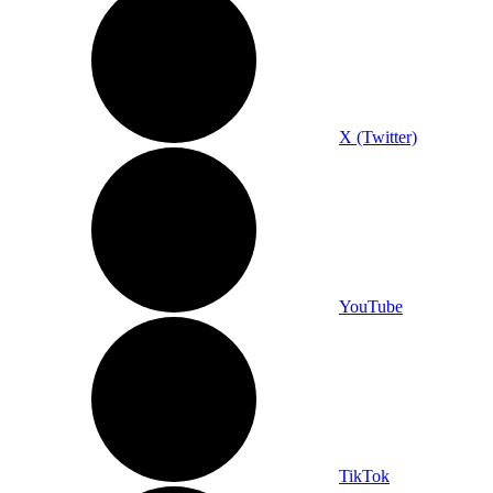
X (Twitter)
YouTube
TikTok