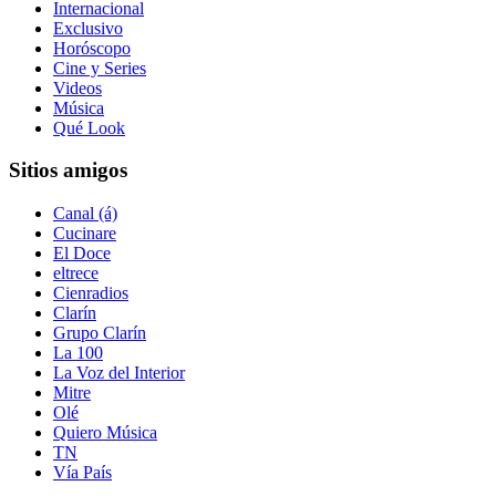
Internacional
Exclusivo
Horóscopo
Cine y Series
Videos
Música
Qué Look
Sitios amigos
Canal (á)
Cucinare
El Doce
eltrece
Cienradios
Clarín
Grupo Clarín
La 100
La Voz del Interior
Mitre
Olé
Quiero Música
TN
Vía País