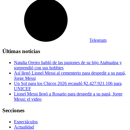
Telegram
Últimas noticias
Natalia Oreiro habló de las pasiones de su hijo Atahualpa y
sorprendió con sus hobbies
Así llegó Lionel Messi al cementerio para despedir a su papá,
Jorge Messi
Un Sol para los Chicos 2026 recaudó $2.427.921.106 para
UNICEF
Lionel Messi llegó a Rosario para despedir a su papá, Jorge
Messi: el video
Secciones
Espectáculos
Actualidad