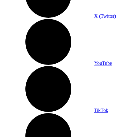
X (Twitter)
YouTube
TikTok