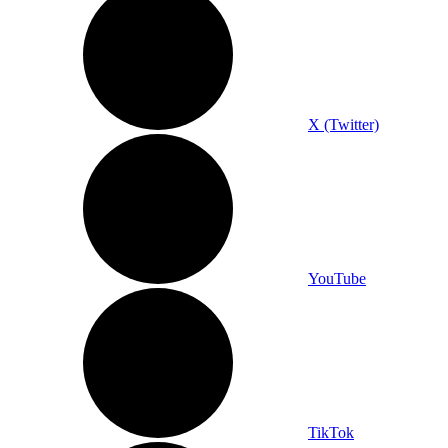
X (Twitter)
YouTube
TikTok