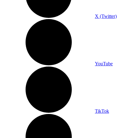
X (Twitter)
YouTube
TikTok