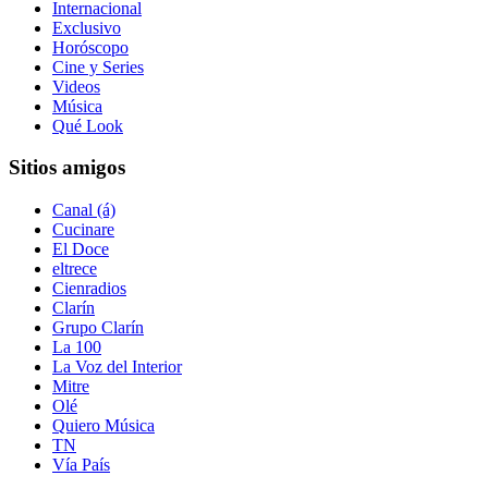
Internacional
Exclusivo
Horóscopo
Cine y Series
Videos
Música
Qué Look
Sitios amigos
Canal (á)
Cucinare
El Doce
eltrece
Cienradios
Clarín
Grupo Clarín
La 100
La Voz del Interior
Mitre
Olé
Quiero Música
TN
Vía País