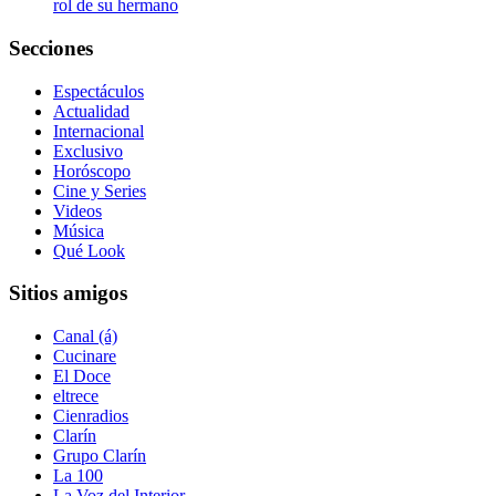
rol de su hermano
Secciones
Espectáculos
Actualidad
Internacional
Exclusivo
Horóscopo
Cine y Series
Videos
Música
Qué Look
Sitios amigos
Canal (á)
Cucinare
El Doce
eltrece
Cienradios
Clarín
Grupo Clarín
La 100
La Voz del Interior